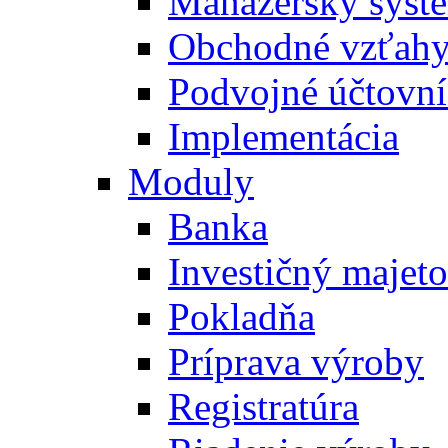
Manažérsky syst
Obchodné vzťah
Podvojné účtovní
Implementácia
Moduly
Banka
Investičný majet
Pokladňa
Príprava výroby
Registratúra