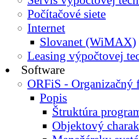
Počítačové siete
Internet
Slovanet (WiMAX)
Leasing výpočtovej te
Software
ORFiS - Organizačný 
Popis
Štruktúra progra
Objektový charak