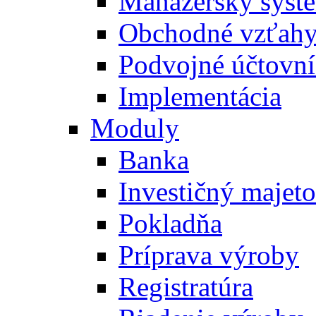
Manažérsky syst
Obchodné vzťah
Podvojné účtovní
Implementácia
Moduly
Banka
Investičný majet
Pokladňa
Príprava výroby
Registratúra