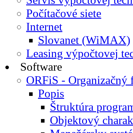
Počítačové siete
Internet
Slovanet (WiMAX)
Leasing výpočtovej te
Software
ORFiS - Organizačný 
Popis
Štruktúra progra
Objektový charak