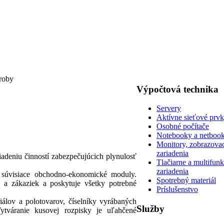
roby
Výpočtová
technika
Servery
Aktívne sieťové prv
Osobné počítače
Notebooky a netboo
Monitory, zobrazova
zariadenia
adeniu činností zabezpečujúcich plynulosť
Tlačiarne a multifun
zariadenia
súvisiace obchodno-ekonomické moduly.
Spotrebný materiál
a zákaziek a poskytuje všetky potrebné
Príslušenstvo
iálov a polotovarov, číselníky vyrábaných
Služby
ytváranie kusovej rozpisky je uľahčené