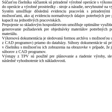
Súčasťou číselníka súčiastok sú priradené výrobné operácie s výkon
do operácie a výrobné prostriedky - stroje a náradie, nevyhnutné na 
Systém umožňuje dôslednú evidenciu pracovísk s priradenými 
možnosťami, ako aj evidenciu normatívnych údajov potrebných pre 
kapacít na jednotlivých pracoviskách.
Prepojenie so skladovým hospodárstvom umožňuje optimálne využitie
generovanie požiadaviek pre objednávky materiálov potrebných p
materiálu.
Výkresová dokumentácia je sledovaná formou archívu s možnosťou u
z CAD programov) priamo do databázy. Súbory dokumentácie sú pr
v číselníku s možnosťou ich zobrazenia na obrazovke v prípade, že j
súborov z CAD programov.
Výstupy z TPV sú použité pre plánovanie a riadenie výroby, sle
následné vyhodnotenie ich nákladovosti.