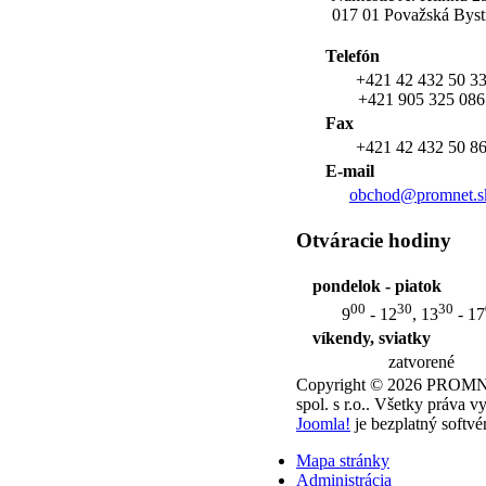
017 01 Považská Byst
Telefón
+421 42 432 50 3
+421 905 325 086
Fax
+421 42 432 50 8
E-mail
obchod@promnet.s
Otváracie
hodiny
pondelok - piatok
00
30
30
9
- 12
, 13
- 17
víkendy, sviatky
zatvorené
Copyright © 2026 PROM
spol. s r.o.. Všetky práva v
Joomla!
je bezplatný softv
Mapa stránky
Administrácia