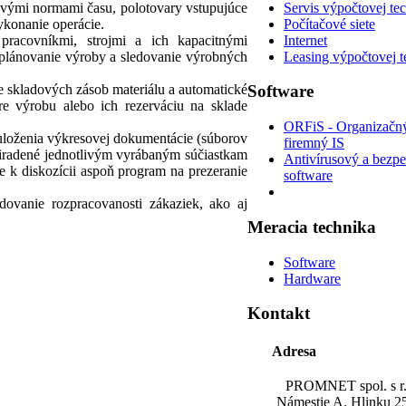
ovými normami času, polotovary vstupujúce
Servis výpočtovej te
vykonanie operácie.
Počítačové siete
pracovníkmi, strojmi a ich kapacitnými
Internet
plánovanie výroby a sledovanie výrobných
Leasing výpočtovej t
 skladových zásob materiálu a automatické
Software
re výrobu alebo ich rezerváciu na sklade
ORFiS - Organizačn
loženia výkresovej dokumentácie (súborov
firemný IS
iradené jednotlivým vyrábaným súčiastkam
Antivírusový a bezp
e k diskozícii aspoň program na prezeranie
software
dovanie rozpracovanosti zákaziek, ako aj
Meracia
technika
Software
Hardware
Kontakt
Adresa
PROMNET spol. s r.
Námestie A. Hlinku 2