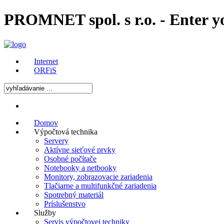
PROMNET spol. s r.o. - Enter y
Internet
ORFiS
Domov
Výpočtová technika
Servery
Aktívne sieťové prvky
Osobné počítače
Notebooky a netbooky
Monitory, zobrazovacie zariadenia
Tlačiarne a multifunkčné zariadenia
Spotrebný materiál
Príslušenstvo
Služby
Servis výpočtovej techniky