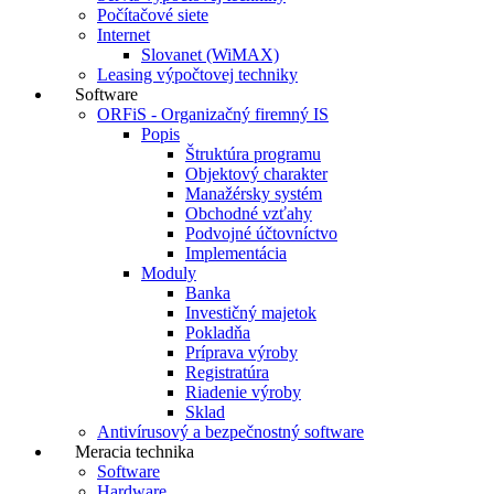
Počítačové siete
Internet
Slovanet (WiMAX)
Leasing výpočtovej techniky
Software
ORFiS - Organizačný firemný IS
Popis
Štruktúra programu
Objektový charakter
Manažérsky systém
Obchodné vzťahy
Podvojné účtovníctvo
Implementácia
Moduly
Banka
Investičný majetok
Pokladňa
Príprava výroby
Registratúra
Riadenie výroby
Sklad
Antivírusový a bezpečnostný software
Meracia technika
Software
Hardware