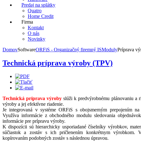
Predaj na splátky
Quatro
Home Credit
Firma
Kontakt
O nás
Novinky
Domov
Software
ORFiS - Organizačný firemný IS
Moduly
Príprava vý
Technická príprava výroby (TPV)
Technická príprava výroby
slúži k predvýrobnému plánovaniu a ri
výroby a jej efektívne riadenie.
Je integrovaná v systéme ORFiS s obojsmerným prepojením na 
Využíva informácie z obchodného modulu sledovania objednávok 
informácie pre prípravu výroby.
K dispozícii sú hierarchicky usporiadané číselníky výrobkov, mater
súčiastok a zostáv s ich pričlenením konkrétnym výrobkom. V
kopírovaním podobných zostáv s následnou úpravou.