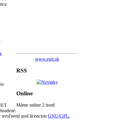
rica
3
6
k
www.eset.sk
RSS
00
Online
Máme online 2 hostí
NET
yhradené.
ér uvoľnený pod licenciou
GNU/GPL.