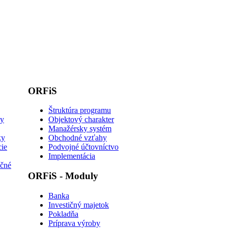
ORFiS
Štruktúra programu
ky
Objektový charakter
Manažérsky systém
ky
Obchodné vzťahy
cie
Podvojné účtovníctvo
Implementácia
kčné
ORFiS
- Moduly
Banka
Investičný majetok
Pokladňa
Príprava výroby