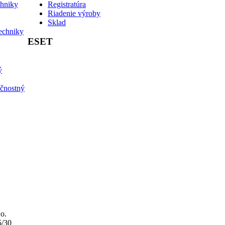
chniky
Registratúra
Riadenie výroby
Sklad
echniky
ESET
ý
ečnostný
o.
5/30