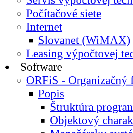
Počítačové siete
Internet
Slovanet (WiMAX)
Leasing výpočtovej te
Software
ORFiS - Organizačný 
Popis
Štruktúra progra
Objektový charak