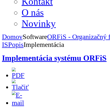
Kontakt
O nás
Novinky
Domov
Software
ORFiS - Organizačný 
IS
Popis
Implementácia
Implementácia systému ORFiS