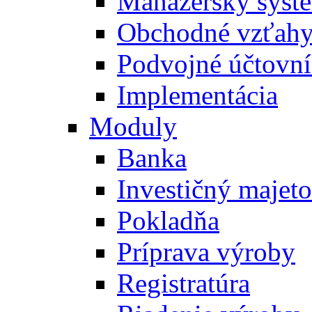
Manažérsky syst
Obchodné vzťah
Podvojné účtovní
Implementácia
Moduly
Banka
Investičný majet
Pokladňa
Príprava výroby
Registratúra